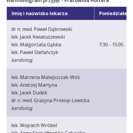
Harmonogram przyjęć - Pracownia Holtera
Imię i nazwisko lekarza
Poniedziałek
dr n. med. Paweł Dąbrowski
lek. Jacek Kwiatuszewski
lek. Małgorzata Gąbka
7:30 - 15:05
lek. Paweł Stefańczyk
kardiolog
lek. Marzena Matejszczak-Woś
lek. Andrzej Martyna
lek. Jacek Dudek
dr n. med. Grażyna Prokop-Lewicka
kardiolog
lek. Wojciech Wróbel