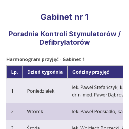
Gabinet nr 1
Poradnia Kontroli Stymulatorów /
Defibrylatorów
Harmonogram przyjęć - Gabinet 1
Lp.
Dzień tygodnia
Godziny przyjęć
lek. Paweł Stefańczyk, kard
1
Poniedziałek
dr n. med. Paweł Dąbrowski
2
Wtorek
lek. Paweł Podsiadło, kardi
3
Środa
lek. Wojciech Borzęcki, kar