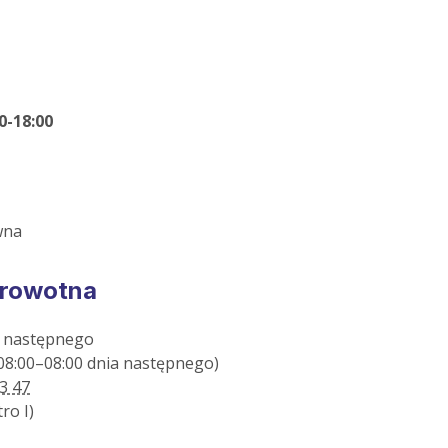
0-18:00
wna
drowotna
ia następnego
(08:00–08:00 dnia następnego)
3 47
ro I)