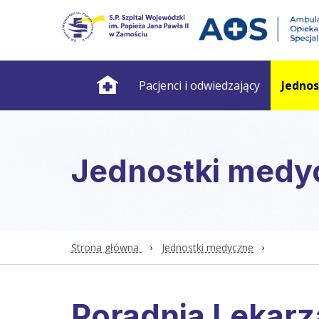
Pacjenci i odwiedzający
Jedno
Jednostki medy
Strona główna
Jednostki medyczne
Poradnia Lekarz