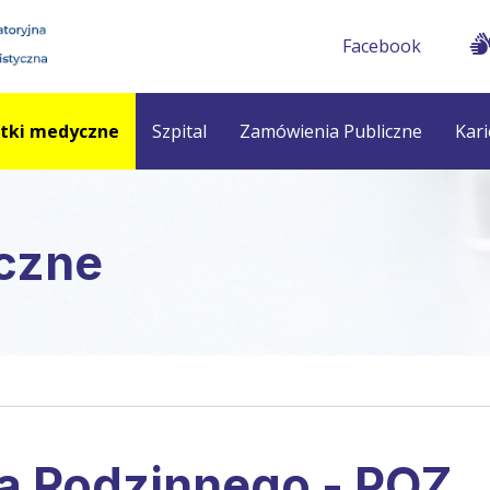
Facebook
stki medyczne
Szpital
Zamówienia Publiczne
Kari
czne
a Rodzinnego - POZ