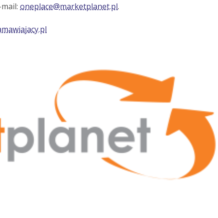
-mail:
oneplace@marketplanet.pl
.
amawiajacy.pl