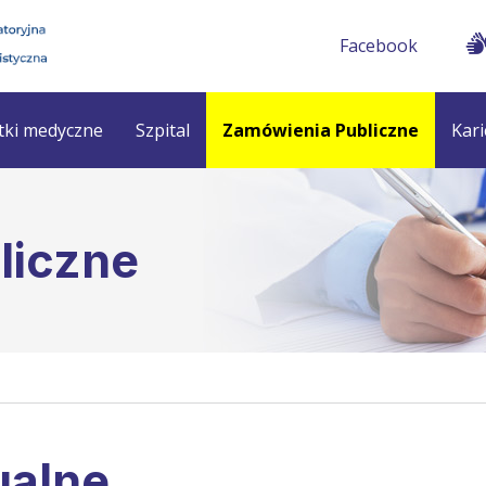
Facebook
tki medyczne
Szpital
Zamówienia Publiczne
Kari
liczne
ualne