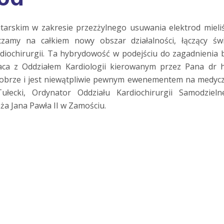
tarskim w zakresie przezżylnego usuwania elektrod miel
zamy na całkiem nowy obszar działalności, łączący świ
kardiochirurgii. Ta hybrydowość w podejściu do zagadnienia 
raca z Oddziałem Kardiologii kierowanym przez Pana dr 
 dobrze i jest niewątpliwie pewnym ewenementem na medyc
łecki, Ordynator Oddziału Kardiochirurgii Samodzieln
ża Jana Pawła II w Zamościu.