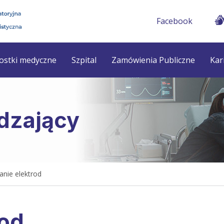
Facebook
ostki medyczne
Szpital
Zamówienia Publiczne
Kar
edzający
nie elektrod
rod