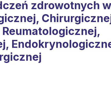
adczeń zdrowotnych 
icznej, Chirurgicznej
, Reumatologicznej,
j, Endokrynologiczn
rgicznej