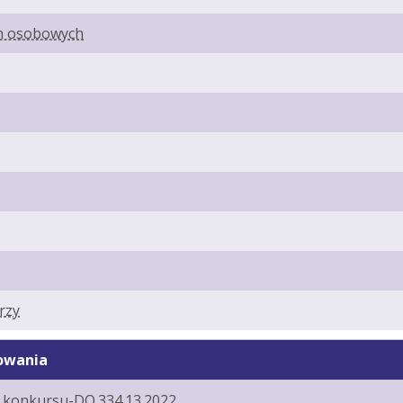
h osobowych
rzy
owania
konkursu-DO.334.13.2022