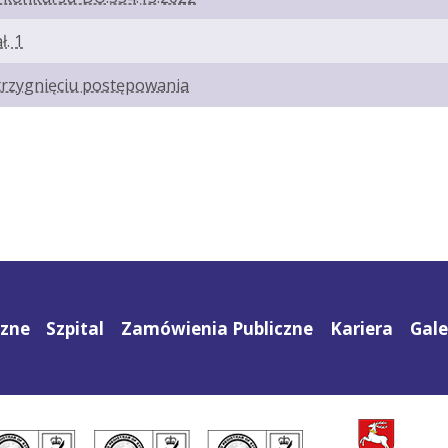
. 1
trzygnięciu postępowania
czne
Szpital
Zamówienia Publiczne
Kariera
Gale