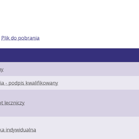
:
Plik do pobrania
ny
a - podpis kwalifikowany
 leczniczy
ka indywidualna