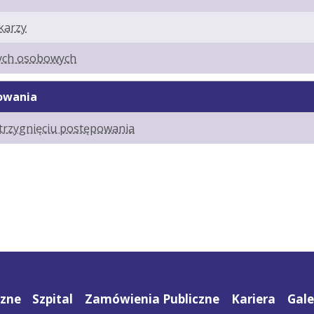
karzy
nych osobowych
owania
trzygnięciu postępowania
czne
Szpital
Zamówienia Publiczne
Kariera
Gale