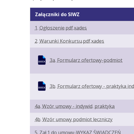
Załączniki do SIWZ
1. Ogłoszenie.pdf.xades
2. Warunki Konkursu.pdf.xades
3a. Formularz ofertowy-podmiot
3b. Formularz ofertowy - praktyka in
4a. Wzór umowy - indywid. praktyka
4b. Wzór umowy podmiot leczniczy
5. Zał.1 do umowy-WYKAZ ŚWIADCZEŃ