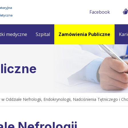
Facebook
tki medyczne
Szpital
Zamówienia Publiczne
Kari
liczne
 w Oddziale Nefrologii, Endokrynologii, Nadciśnienia Tętniczego i 
le Nefrologii,