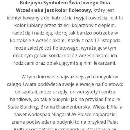
Kolejnym Symbolem Światowego Dnia
Wcześniaka jest kolor fioletowy,
który jest
identyfikowany z delikatnością i wyjątkowością. Jest to
kolor lubiany przez dzieci, kojarzony z ciepłem,
radością i nadzieją, której tak bardzo potrzeba w
kontakcie z wcześniakami. Każdy z nas 17 listopada
może założyć coś fioletowego, wyrażając w tym
drobnym geście solidarność z wcześniakami, ich
rodzicami oraz opiekującymi się nimi lekarzami.
W tym dniu wiele najważniejszych budynków
całego świata podświetla swoje elewacje na fioletowo:
od szpitali, przez urzędy, uniwersytety i centra
handlowe, po takie budynki jak na przykład Empire
State Building, Brama Brandenburska, Wieża Eiffla, a
nawet wodospad Niagara! .W Polsce najbardziej
znane podświetlane budynki to na przykład Pałac
Kultury oraz Pałac Prezydencki w Warszawie,
w