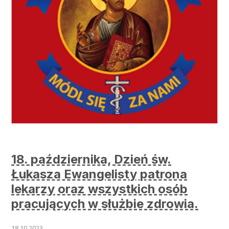
18. października, Dzień św.
Łukasza Ewangelisty patrona
lekarzy oraz wszystkich osób
pracujących w służbie zdrowia.
18.10.2023