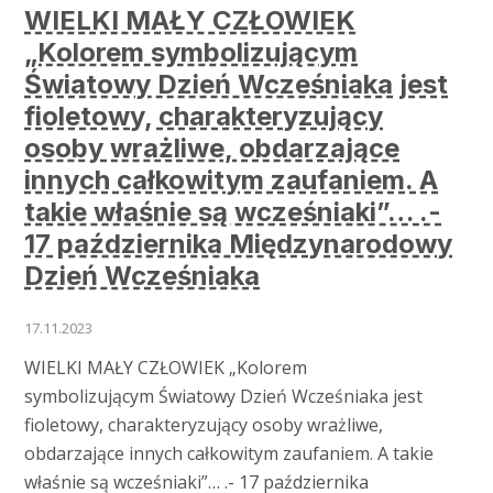
WIELKI MAŁY CZŁOWIEK
„Kolorem symbolizującym
Światowy Dzień Wcześniaka jest
fioletowy, charakteryzujący
osoby wrażliwe, obdarzające
innych całkowitym zaufaniem. A
takie właśnie są wcześniaki”… .-
17 października Międzynarodowy
Dzień Wcześniaka
17.11.2023
WIELKI MAŁY CZŁOWIEK „Kolorem
symbolizującym Światowy Dzień Wcześniaka jest
fioletowy, charakteryzujący osoby wrażliwe,
obdarzające innych całkowitym zaufaniem. A takie
właśnie są wcześniaki”… .- 17 października