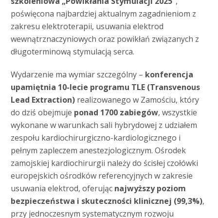
szkoleniowa „Powikłania Stymulacji 2025”
,
poświęcona najbardziej aktualnym zagadnieniom z
zakresu elektroterapii, usuwania elektrod
wewnątrznaczyniowych oraz powikłań związanych z
długoterminową stymulacją serca.
Wydarzenie ma wymiar szczególny –
konferencja
upamiętnia 10-lecie programu TLE (Transvenous
Lead Extraction)
realizowanego w Zamościu, który
do dziś obejmuje
ponad 1700 zabiegów
, wszystkie
wykonane w warunkach sali hybrydowej z udziałem
zespołu kardiochirurgiczno-kardiologicznego i
pełnym zapleczem anestezjologicznym. Ośrodek
zamojskiej kardiochirurgii należy do ścisłej czołówki
europejskich ośrodków referencyjnych w zakresie
usuwania elektrod, oferując
najwyższy poziom
bezpieczeństwa i skuteczności klinicznej (99,3%)
,
przy jednoczesnym systematycznym rozwoju