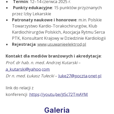
Termin
: 12–14 czerwca 2025 r.
Punkty edukacyjne
: 15 punktów przyznanych
przez Izby Lekarskie
Patronaty naukowe i honorowe
: m.in. Polskie
Towarzystwo Kardio-Torakochirurgów, Klub
Kardiochirurgów Polskich, Asocjacja Rytmu Serca
PTK, Konsultant Krajowy w Dziedzinie Kardiologii
Rejestracja
:
www.usuwanieelektrod.pl
Kontakt dla mediów branżowych i akredytacje
:
Prof. dr hab. n. med. Andrzej Kutarski
–
a_kutarski@yahoo.com
Dr n. med. Łukasz Tułecki
–
luke27@poczta.onet.pl
link do relacji z
konferencji
https://youtu.be/jt5c72TmAYM
Galeria