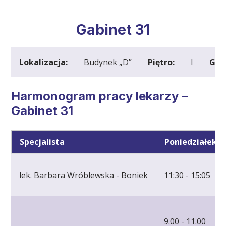
Gabinet 31
Lokalizacja:
Budynek „D”
Piętro:
I
Gab
Harmonogram pracy lekarzy –
Gabinet 31
Specjalista
Poniedziałek
lek. Barbara Wróblewska - Boniek
11:30 - 15:05
9.00 - 11.00