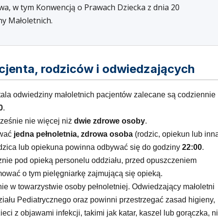
wa, w tym Konwencją o Prawach Dziecka z dnia 20
ny Małoletnich.
acjenta, rodziców i odwiedzających
ala odwiedziny małoletnich pacjentów zalecane są codziennie
0
.
eśnie nie więcej niż
dwie zdrowe osoby
.
ywać
jedna pełnoletnia, zdrowa osoba
(rodzic, opiekun lub inn
dzica lub opiekuna powinna odbywać się do godziny
22:00
.
nie pod opieką personelu oddziału, przed opuszczeniem
mować o tym pielęgniarkę zajmującą się opieką.
e w towarzystwie osoby pełnoletniej. Odwiedzający małoletni
ału Pediatrycznego oraz powinni przestrzegać zasad higieny,
eci z objawami infekcji, takimi jak katar, kaszel lub gorączka, n