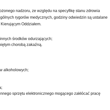
żonego nadzoru, ze względu na specyfikę stanu zdrowia
gólnych rygorów medycznych, godziny odwiedzin są ustalane
 Kierującym Oddziałem.
innych środków odurzających;
niętym chorobą zakaźną.
ów alkoholowych;
a;
 innego sprzętu elektronicznego mogącego zakłócać pracę