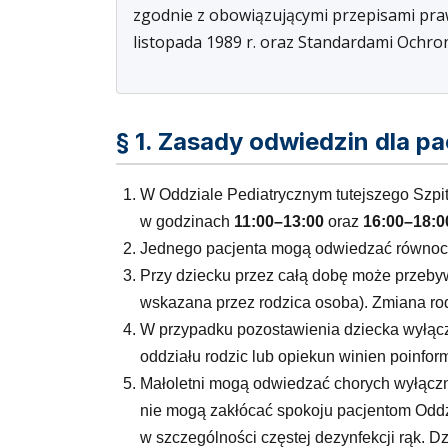
zgodnie z obowiązującymi przepisami pra
listopada 1989 r. oraz Standardami Ochro
§ 1. Zasady odwiedzin dla p
W Oddziale Pediatrycznym tutejszego Szpit
w godzinach
11:00–13:00
oraz
16:00–18:0
Jednego pacjenta mogą odwiedzać równocz
Przy dziecku przez całą dobę może przeb
wskazana przez rodzica osoba). Zmiana ro
W przypadku pozostawienia dziecka wyłącz
oddziału rodzic lub opiekun winien poinfor
Małoletni mogą odwiedzać chorych wyłączni
nie mogą zakłócać spokoju pacjentom Oddzi
w szczególności częstej dezynfekcji rąk. Dzi