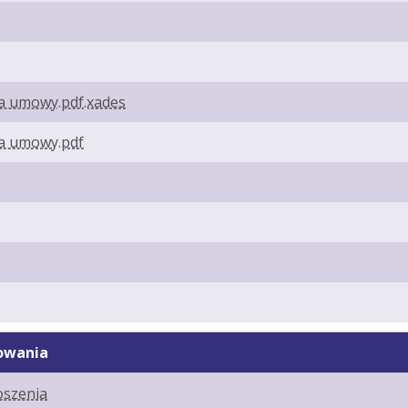
ia umowy.pdf.xades
ia umowy.pdf
owania
oszenia