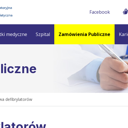
Facebook
tki medyczne
Szpital
Zamówienia Publiczne
Kari
liczne
a defibrylatorów
latorów